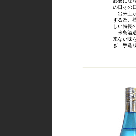
必要にな
の日その
出来上が
する為、
しい特長
米島酒造
来ない味
ぎ、手造