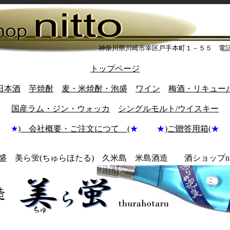
神奈川県川崎市幸区戸手本町１－５５ 電
トップページ
日本酒
芋焼酎
麦・米焼酎・泡盛
ワイン
梅酒・リキュー
国産ラム・ジン・ウォッカ
シングルモルト/ウイスキー
★
) 会社概要・ご注文につて (
★ ★
)
ご贈答用箱(
★
盛 美ら蛍(ちゅらほたる) 久米島 米島酒造 酒ショップnit