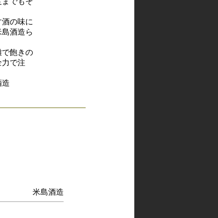
度までもそ
す酒の味に
米島酒造ら
雑で飽きの
全力で注
造
米島酒造