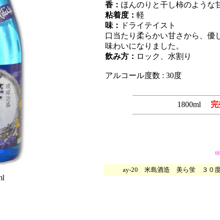
香：
ほんのりと干し柿のような
粘着度：
軽
味：
ドライテイスト
口当たり柔らかい甘さから、優
味わいになりました。
飲み方：
ロック、水割り
アルコール度数 : 30度
1800
ml
完
(((
ay-20 米島酒造 美ら蛍 ３０度 
ml