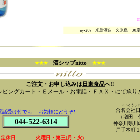
(((
ay-20s 米島酒造 久米島 30度 
酒シップnitto
★★★
★★★
ご注文・お申し込みは
日東食品
へ!!
ッピングカート・Ｅメール・お電話・ＦＡＸ・にて承り
にっとうし
合名会社
電話受け付でも お気軽にどうぞ
!
（増田 
044-522-6314
神奈川県川
戸手本町
定休日 火曜日・第三(月・火)