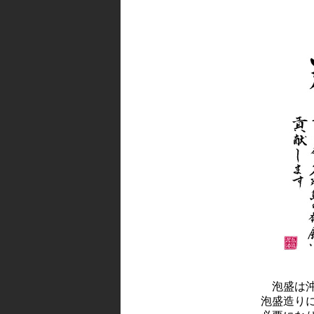
泡盛は沖
泡盛造り