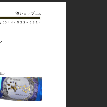
酒ショップnitto
話（０４４）５２２－６３１４
ル
to