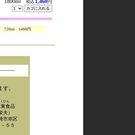
1800ml
1,460
円
税込
((((((((((((((((((((((((((((((((((((((((((((((((((((((((((
720ml 1460円
ます。
ょくひん
日東食品
俊夫）
崎市幸区
１－５５