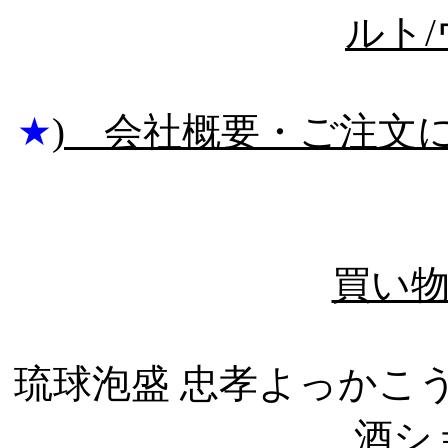
ルト
★
) 会社概要・ご注文に
買い
琉球泡盛 忠孝よっか
酒ショ