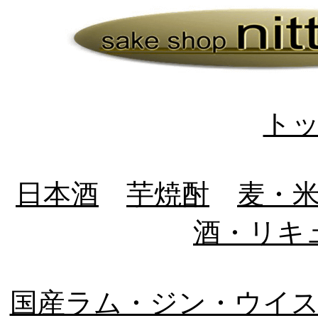
ト
日本酒
芋焼酎
麦・
酒・リキ
国産ラム・ジン・ウイ