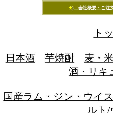
) 会社概要・ご注
★
ト
日本酒
芋焼酎
麦・
酒・リキ
国産ラム・ジン・ウイ
ルト