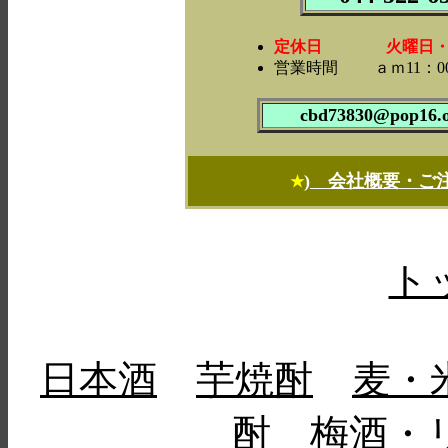
定休日 火曜日・第1
営業時間 ａｍ11：00
cbd73830@pop16.o
) 会社概要・ご
★
ト
日本酒
芋焼酎
麦・
酎
梅酒・