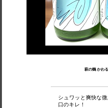
萩の鶴 かわ
シュワッと爽快な微
口のキレ！