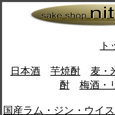
ト
日本酒
芋焼酎
麦・
酎
梅酒・
国産ラム・ジン・ウイ