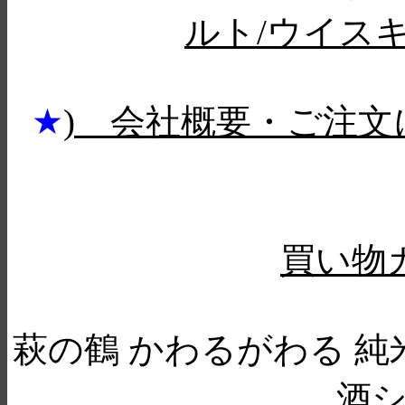
ルト/ウイス
★
) 会社概要・ご注文
買い物
萩の鶴 かわるがわる 
酒シ