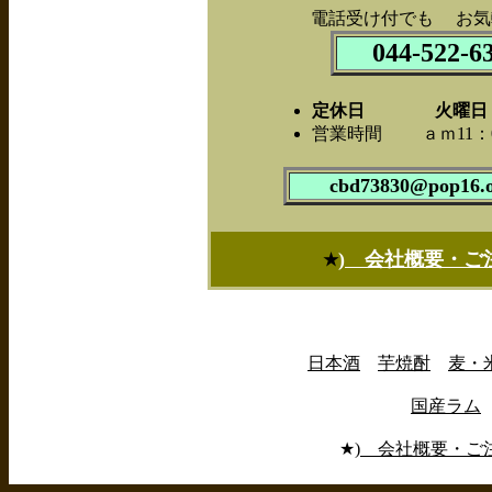
電話受け付でも お気
044-522-6
定休日 火曜日
営業時間 ａｍ11：0
cbd73830@pop16.o
) 会社概要・ご
★
日本酒
芋焼酎
麦・
国産ラム
★
) 会社概要・ご