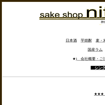
神
日本酒
芋焼酎
麦・
国産ラム
★
) 会社概要・ご
シング
★★