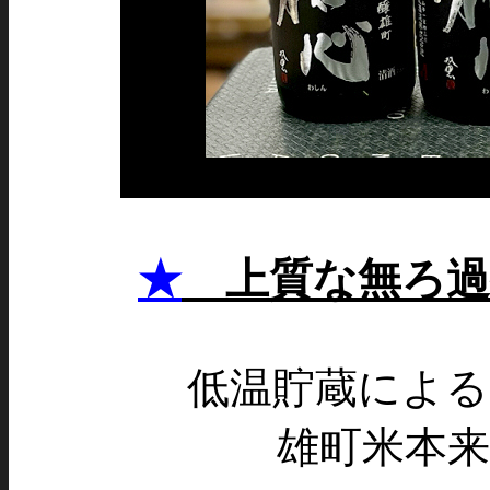
★
上質な無ろ過
低温貯蔵によ
雄町米本