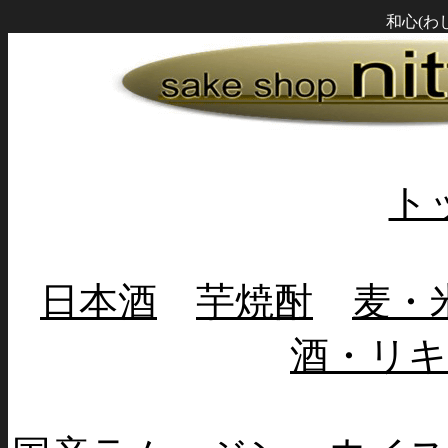
和心(わ
ト
日本酒
芋焼酎
麦・
酒・リ