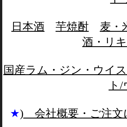
日本酒
芋焼酎
麦・
酒・リ
国産ラム・ジン・ウイス
ト
★
) 会社概要・ご注文