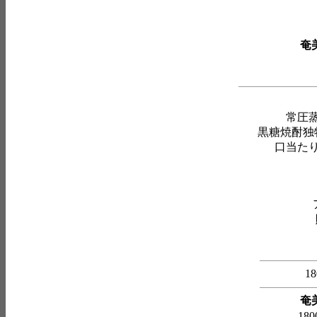
奄
常圧
黒糖焼酎独
口当た
1
奄
180