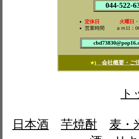
044-522-6
定休日 火曜日・
営業時間 ａｍ11：00
cbd73830@pop16.o
) 会社概要・ご
★
ト
日本酒
芋焼酎
麦・