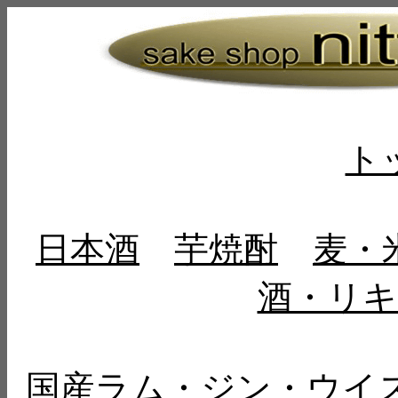
ト
日本酒
芋焼酎
麦・
酒・リキ
国産ラム・ジン・ウイ