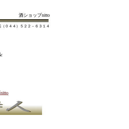
酒ショップnitto
話（０４４）５２２－６３１４
ル
tto