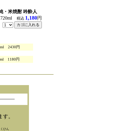
純・米焼酎 吟酔人
1,180
度
720ml
円
税込
ml 2430円
l 1180円
ます。
ょくひん