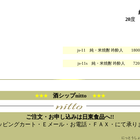
20
js-11 純・米焼酎 吟酔人 1800
js-11s 純・米焼酎 吟酔人 720m
酒シップnitto
★★★
★★★
ご注文・お申し込みは
日東食品
へ!!
ッピングカート・Ｅメール・お電話・ＦＡＸ・にて承り
にっとうし