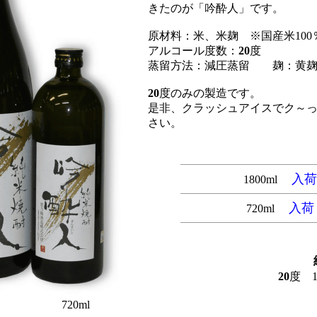
きたのが「吟酔人」です。
原材料：米、米麹 ※国産米100
アルコール度数：
20
度
蒸留方法：減圧蒸留 麹：黄
20
度のみの製造です。
是非、クラッシュアイスでク～
さい。
入荷
1800ml
入荷
720ml
20
度
ml 720ml