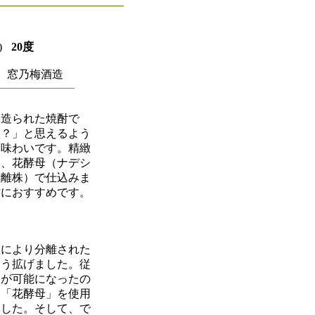
)
20度
窓乃梅酒造
造られた焼酎で
醸？」と思えるよう
な味わいです。精緻
麹、花酵母（ナデシ
分離株）で仕込みま
方におすすめです。
により分離された
そう拡げました。従
造が可能になったの
て「花酵母」を使用
ました。そして、で