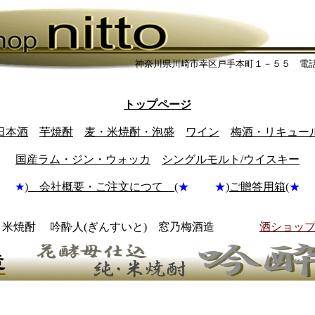
神奈川県川崎市幸区戸手本町１－５５ 電
トップページ
日本酒
芋焼酎
麦・米焼酎・泡盛
ワイン
梅酒・リキュー
国産ラム・ジン・ウォッカ
シングルモルト/ウイスキー
★
) 会社概要・ご注文につて (
★ ★
)
ご贈答用箱(
★
・米焼酎 吟酔人
(ぎんすいと)
窓乃梅酒造
酒ショップni