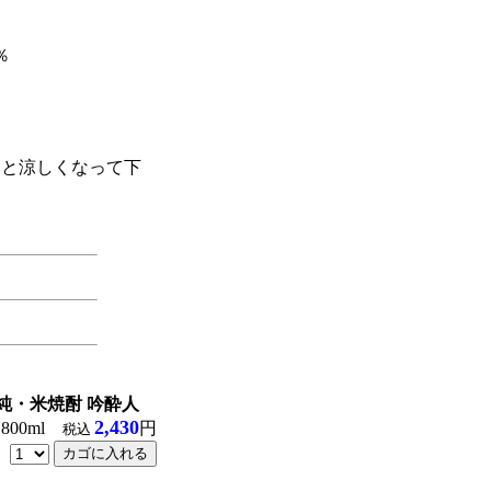
％
麹
っと涼しくなって下
純・米焼酎 吟酔人
2,430
1800ml
円
税込