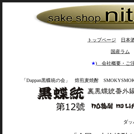
トップページ
日本
国産ラム
★
) 会社概要・ご
「Dappan黒蝶統の会」 焙煎麦焼酎 SMOKYS
ダッ