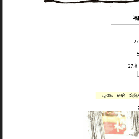
福
2
27度
ag-38s
研醸
焙煎麦