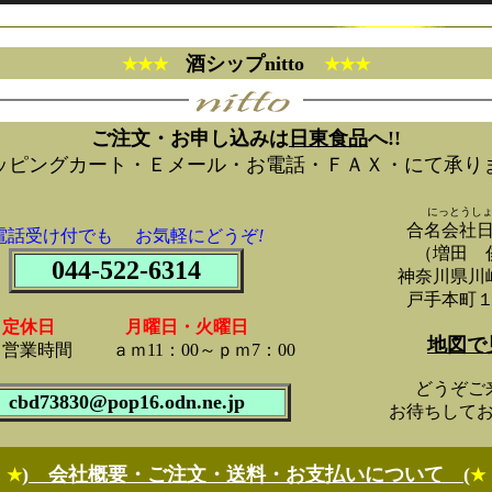
酒シップnitto
★★★
★★★
ご注文・お申し込みは
日東食品
へ!!
ッピングカート・Ｅメール・お電話・ＦＡＸ・にて承り
にっとうし
合名会社
電話受け付でも お気軽にどうぞ
!
（増田 
044-522-6314
神奈川県川
戸手本町
定休日 月曜日・火曜日
地図で
営業時間 ａｍ11：00～ｐｍ7：00
どうぞご
cbd73830@pop16.odn.ne.jp
お待ちして
) 会社概要・ご注文・送料・お支払いについて (
★
★