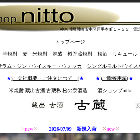
神奈川県川崎市幸区戸手本町１－５５ 電
トップページ
芋焼酎
麦・米焼酎・泡盛
樽貯蔵焼酎
梅酒・リキュール
産ラム・ジン・ウイスキー・ウォッカ
シングルモルト/ウイス
★
) 会社概要・ご注文につて (
★ ★
)
ご贈答用箱(
★
米焼酎 蔵出古酒 古蔵私 松の泉酒造 酒ショップnitto
new
2026/07/09 新規入荷
new