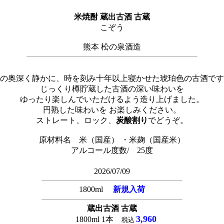
米焼酎 蔵出古酒 古蔵
こぞう
熊本 松の泉酒造
の奥深く静かに、時を刻み十年以上寝かせた琥珀色の古酒です
じっくり樽貯蔵した古酒の深い味わいを
ゆったり楽しんでいただけるよう造り上げました。
円熟した味わいを お楽しみください。
ストレート、ロック、
炭酸割り
でどうぞ。
原材料名 米（国産） ・米麹（国産米）
アルコール度数/ 25度
2026/07/09
1800ml
新規入荷
蔵出古酒 古蔵
3,960
1800ml 1本
税込