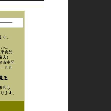
ます。
ょくひん
日東食品
俊夫）
崎市幸区
１－５５
見る
来店も
おります。