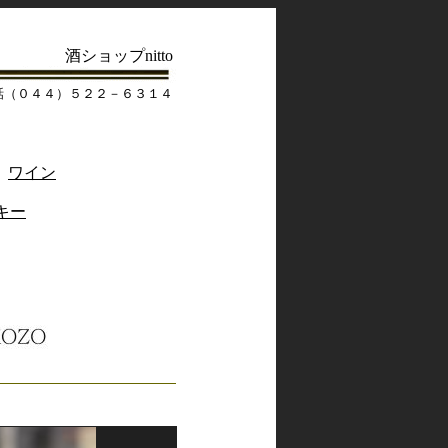
酒ショップnitto
話（０４４）５２２－６３１４
ワイン
キー