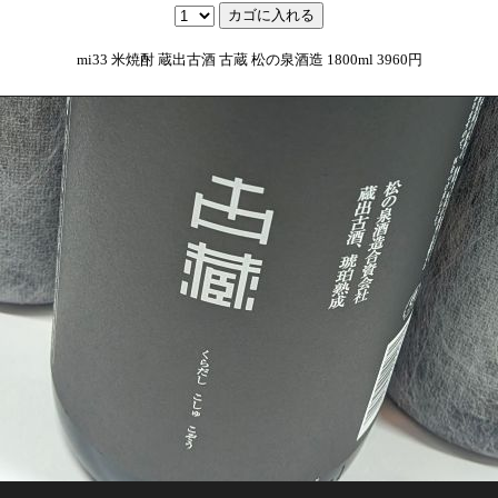
mi33 米焼酎 蔵出古酒 古蔵 松の泉酒造 1800ml 3960円