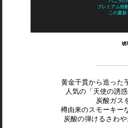
バニラの
プレミアム焼
この夏新
琥
黄金千貫から造った
人気の「天使の誘惑
炭酸ガス
樽由来のスモーキー
炭酸の弾けるさわや