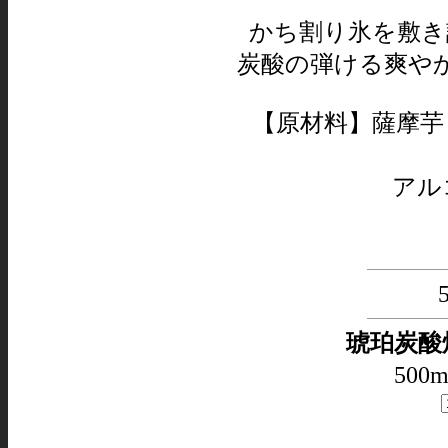
かち割り氷を敷き
炭酸の弾ける爽や
【原材料】薩摩芋
アル
琥珀炭酸
500m