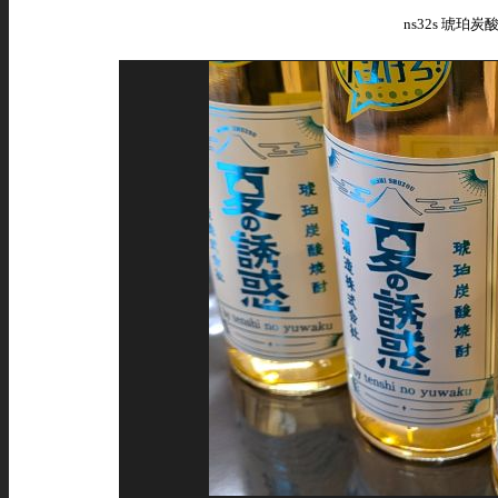
ns32s 琥珀炭