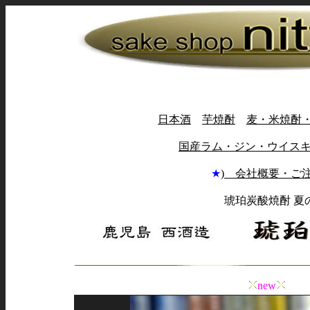
日本酒
芋焼酎
麦・米焼酎
国産ラム・ジン・ウイス
★
) 会社概要・ご
琥珀炭酸焼酎 夏
new