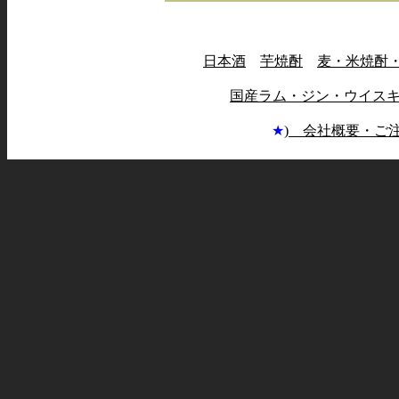
日本酒
芋焼酎
麦・米焼酎
国産ラム・ジン・ウイス
★
) 会社概要・ご