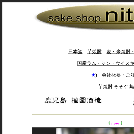
日本酒
芋焼酎
麦・米焼酎
国産ラム・ジン・ウイス
★
) 会社概要・ご
芋焼酎 そそぐ 無
new