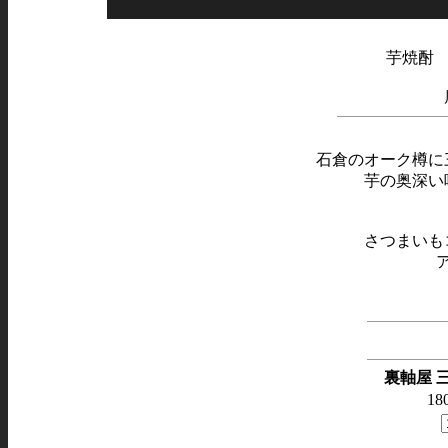
芋焼
石倉のオーク樽に
芋の奥深い
さつまいも
裏軸屋 
180