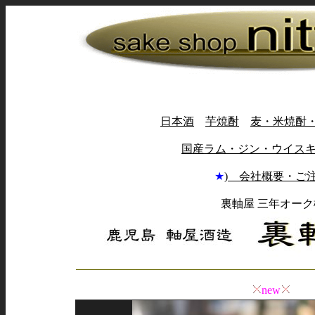
日本酒
芋焼酎
麦・米焼酎
国産ラム・ジン・ウイス
★
) 会社概要・ご
裏軸屋 三年オーク
new