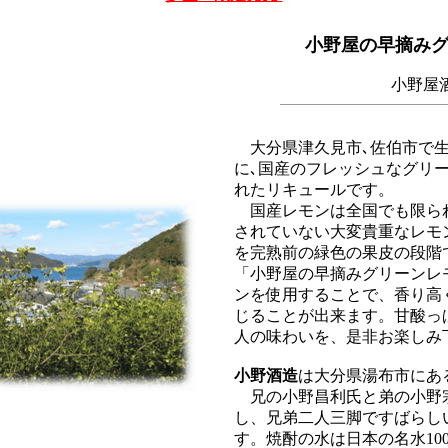
小野屋の早摘み
小野屋
大分県津久見市､佐伯市で生
に､国産のフレッシュなグリ
れたリキュールです。
国産レモンは全国でも限ら
されていない大変貴重なレモ
を完熟前の緑色の果皮の段階
「小野屋の早摘みグリーンレ
ンを使用することで、香り高
じることが出来ます。甘酸っ
人の味わいを、是非お楽しみ
小野酒造
は大分県湯布市にあ
兄の小野昌利氏と弟の小野
し、兄弟二人三脚ですばらし
す。焼酎の水は日本の名水10