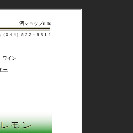
酒ショップnitto
話（０４４）５２２－６３１４
ワイン
キー