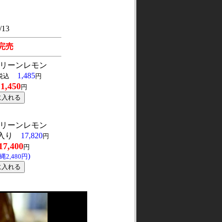
/13
完売
リーンレモン
1,485
税込
円
1,450
格
円
リーンレモン
入り
17,820
円
17,400
円
)
2,480円