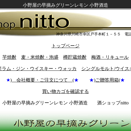
小野屋の早摘みグリーンレモン 小野酒造
神奈川県川崎市幸区戸手本町１－５５ 電
トップページ
芋焼酎
麦・米焼酎・泡盛
樽貯蔵焼酎
梅酒・リキュール
産ラム・ジン・ウイスキー・ウォッカ
シングルモルト/ウイス
★
) 会社概要・ご注文につて (
★ ★
)
ご贈答用箱(
★
買い物カゴを確認する
小野屋の早摘みグリーンレモン 小野酒造 酒ショップnitto