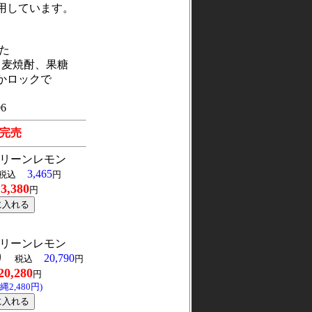
用しています。
た
、麦焼酎、果糖
かロックで
06
完売
リーンレモン
3,465
税込
円
3,380
格
円
リーンレモン
り
20,790
税込
円
20,280
円
2,480円)