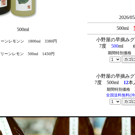
2026/05
500m
l
ml 500ml
小野屋の早摘みグ
ーンレモンン 1800ml 3380円
7度
500
ml
期間特別価
リーンレモン 500ml 1450円
小野屋の早摘みグ
7度 500ml
12
本
期間特別価格
全国送料無料(沖縄