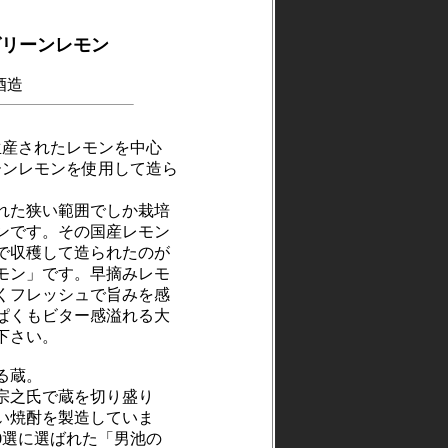
グリーンレモン
酒造
産されたレモンを中心
ーンレモンを使用して造ら
れた狭い範囲でしか栽培
ンです。その国産レモン
で収穫して造られたのが
モン」です。早摘みレモ
くフレッシュで旨みを感
ぱくもビター感溢れる大
下さい。
る蔵。
宗之氏で蔵を切り盛り
い焼酎を製造していま
0選に選ばれた「男池の