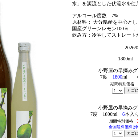
水」を源流とした伏流水を使
アルコール度数：7%
原材料： 大分県産を中心とし
国産グリーンレモン100％ 
飲み方：冷やしてストレート
2026/
-
1800ml
-
小野屋の早摘みグ
7度
1800
ml
期間特別価
小野屋の早摘みグ
7度 1800ml
6
本入
期間特別価格
全国送料無料(沖縄