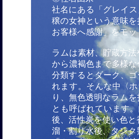
社名にある「グレイス
穣の女神という意味を
お客様へ感謝」をモッ
ラムは素材、貯蔵方法
から濃褐色まで多様な
分類するとダーク、ゴ
れます。そんな中〈ホ
り、無色透明なラムを
とも呼ばれています。
後、活性炭を使い色と
溜・割り水後、タンク