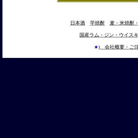
日本酒
芋焼酎
麦・米焼酎
国産ラム・ジン・ウイス
★
) 会社概要・ご