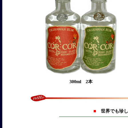
300ml
2本
■
世界でも珍し