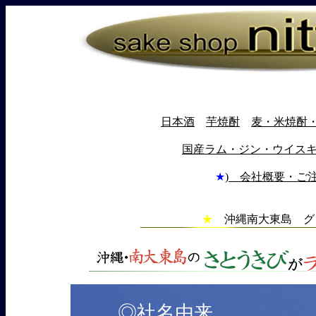
日本酒
芋焼酎
麦・米焼酎
国産ラム・ジン・ウイス
★
) 会社概要・ご
★
沖縄南大東島 
◎社名由来