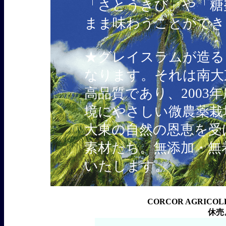
「さとうきび」や「糖
まま味わうことができ
★グレイスラムが造る
なります。それは南大
高品質であり、2003
境にやさしい微農薬栽
大東の自然の恩恵を受
素材たち。無添加・無
いたします。
CORCOR AGRICO
休売