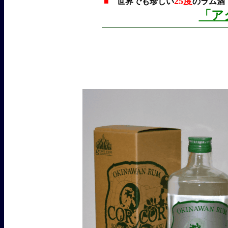
25度
■
世界でも珍しい
のラム酒「C
「ア