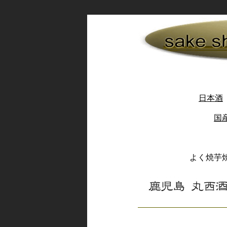
日本酒
国
よく焼芋焼