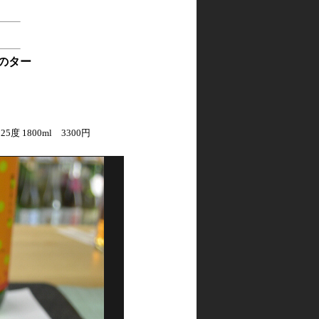
のター
度 1800ml 3300円