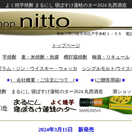
よく焼芋焼酎 まるにし 寝ぼすけ蓮蛙のター2024 丸西酒造
神奈川県川崎市幸区戸手本町１－５５ 電
トップページ
芋焼酎
麦・米焼酎・泡盛
樽貯蔵焼酎
梅酒・リキュール
産ラム・ジン・ウイスキー・ウォッカ
シングルモルト/ウイス
★
) 会社概要・ご注文につて (
★ ★
)
ご贈答用箱(
★
酎 まるにし 寝ぼすけ蓮蛙のター2024 丸西酒造 酒ショッ
2024年3月15日 新発売