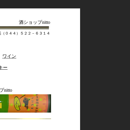
酒ショップnitto
話（０４４）５２２－６３１４
ワイン
キー
プnitto