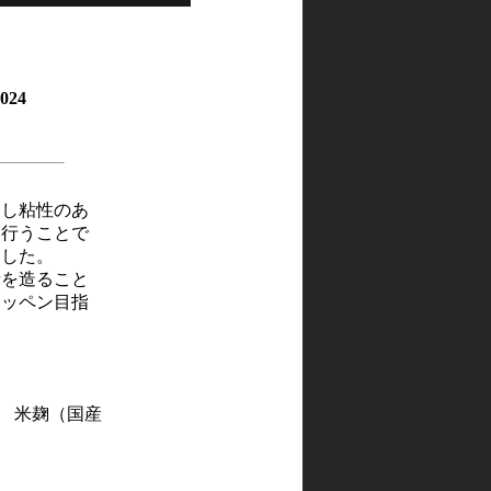
024
し粘性のあ
ら行うことで
ました。
量を造ること
テッペン目指
） 米麹（国産