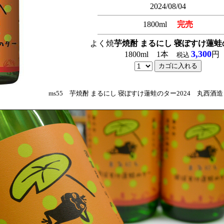
2024/08/04
1800ml
完売
よく焼
芋焼酎 まるにし 寝ぼすけ蓮蛙
3,300
1800ml 1本
円
税込
ms55 芋焼酎 まるにし 寝ぼすけ蓮蛙のター2024 丸西酒造 25