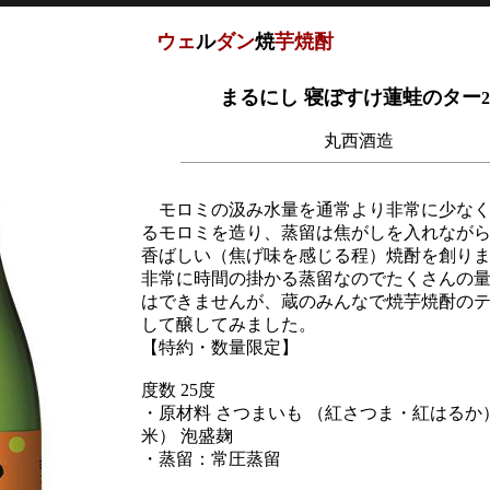
ウェ
ル
ダン
焼
芋焼酎
まるにし 寝ぼすけ蓮蛙のター
2
丸西酒造
モロミの汲み水量を通常より非常に少なく
るモロミを造り、蒸留は焦がしを入れなが
香ばしい（焦げ味を感じる程）焼酎を創り
非常に時間の掛かる蒸留なのでたくさんの
はできませんが、蔵のみんなで焼芋焼酎の
して醸してみました。
【特約・数量限定】
度数 25度
・原材料 さつまいも （紅さつま・紅はるか
米） 泡盛麹
・蒸留：常圧蒸留