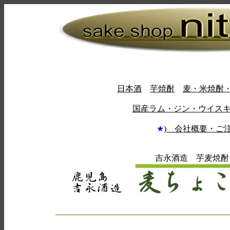
日本酒
芋焼酎
麦・米焼酎
国産ラム・ジン・ウイス
★
) 会社概要・ご
吉永酒造 芋麦焼酎