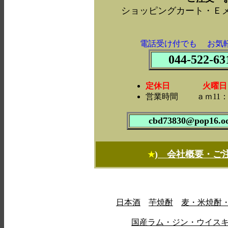
ショッピングカート・Ｅ
電話受け付でも お気
044-522-63
定休日 火曜日・第
営業時間 ａｍ11：0
cbd73830@pop16.od
) 会社概要・ご
★
日本酒
芋焼酎
麦・米焼酎
国産ラム・ジン・ウイス