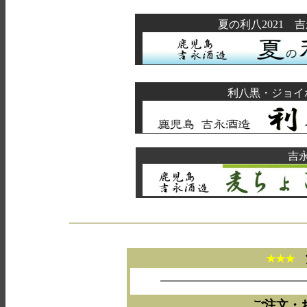
夏の利八2021 吉永
利八黒・ジョイ
吉
★★★
ご注文・