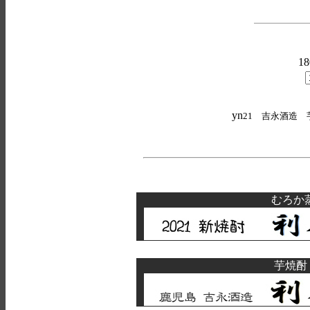
1
yn
21 吉永酒造 芋
むろか
芋焼酎