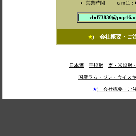
営業時間 ａｍ11：0
cbd73830@pop16.od
) 会社概要・ご
★
日本酒
芋焼酎
麦・米焼酎
国産ラム・ジン・ウイス
★
) 会社概要・ご