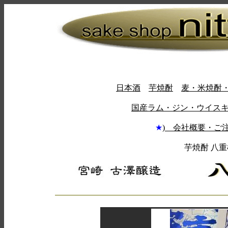
日本酒
芋焼酎
麦・米焼酎
国産ラム・ジン・ウイス
★
) 会社概要・ご
芋焼酎 八重