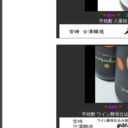
new
20
芋焼酎 八重桜 
new
2
芋焼酎 ワイン酵母仕込焼