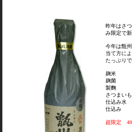
昨年はさつ
み限定で新
今年は甑州
当て方によ
たっぷりで
麹米 ：
麹菌 
製麴 
さつまいも
仕込み水
仕込み 
超限定 48