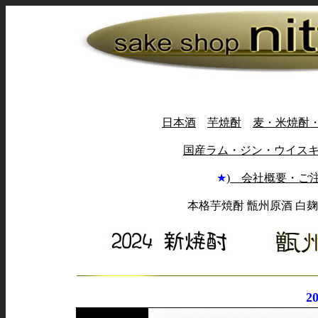
日本酒
芋焼酎
麦・米焼酎
国産ラム・ジン・ウイス
★
) 会社概要・ご
本格芋焼酎 甑州原酒 白麹2
2