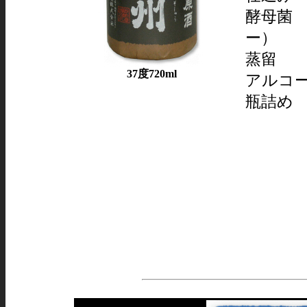
酵母菌 
ー）
蒸留 
37度720ml
アルコー
瓶詰め 