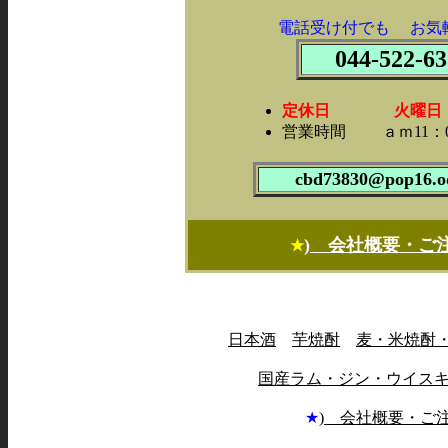
電話受け付でも お気
044-522-63
定休日 火曜日・
営業時間 ａｍ11：0
cbd73830@pop16.od
) 会社概要・ご
★
日本酒
芋焼酎
麦・米焼酎
国産ラム・ジン・ウイス
★
) 会社概要・ご