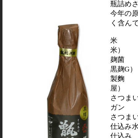
瓶詰め
今年の
く含ん
米 ：
⽶
麹菌 
黒麹G）
製麴
さつま
ガン
さつまい
仕込み
仕込み