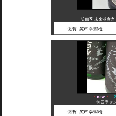
笑四季 未来派宣言
new
20
笑四季セン