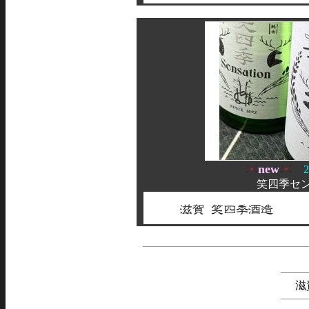
new
20
笑四季セン
滋