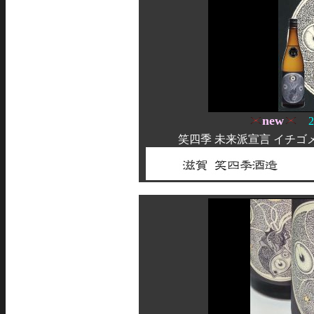
new
20
笑四季 未来派宣言 イチゴ