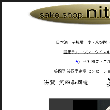
日本酒
芋焼酎
麦・米焼酎
国産ラム・ジン・ウイス
★
) 会社概要・ご
笑四季 笑四季劇場 センセーシ