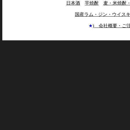
日本酒
芋焼酎
麦・米焼酎
国産ラム・ジン・ウイス
★
) 会社概要・ご