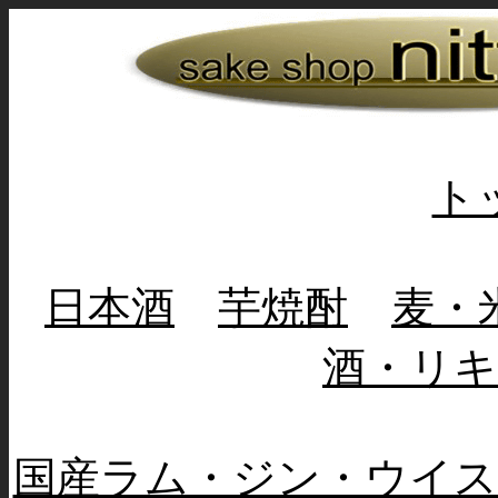
ト
日本酒
芋焼酎
麦・
酒・リ
国産ラム・ジン・ウイス