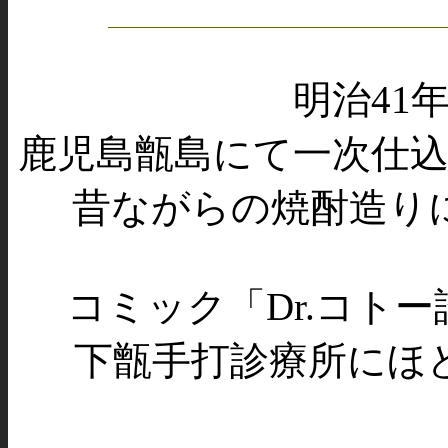
明治41
鹿児島甑島にて一次仕
昔ながらの焼酎造り
コミック「Dr.コト
下甑手打診療所にほ