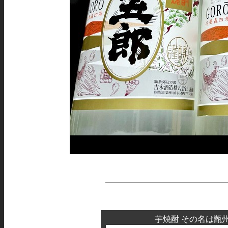
芋焼酎 その名は甑