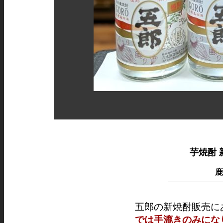
芋焼酎 新
鹿
五郎の新焼酎販売に
では手漉きのみにな