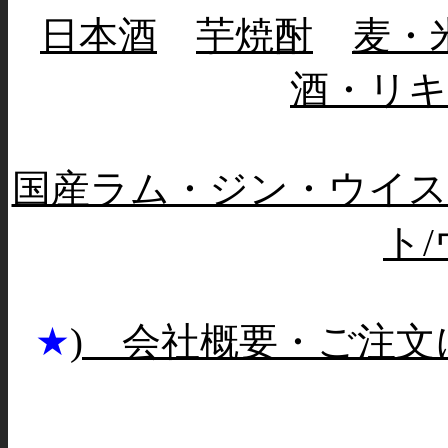
日本酒
芋焼酎
麦・
酒・リ
国産ラム・ジン・ウイス
ト
★
) 会社概要・ご注文