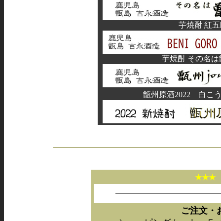
芋焼酎 紅
芋焼酎 その名は甑
甑州原酒2022 白こ
★★
ご注文・