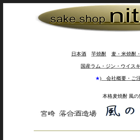
日本酒
芋焼酎
麦・米焼酎
国産ラム・ジン・ウイス
★
) 会社概要・ご
本格麦焼酎 風の