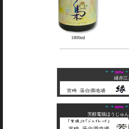
1800ml
new
縁赤江
new
芳醇竃猫ほうじゅん