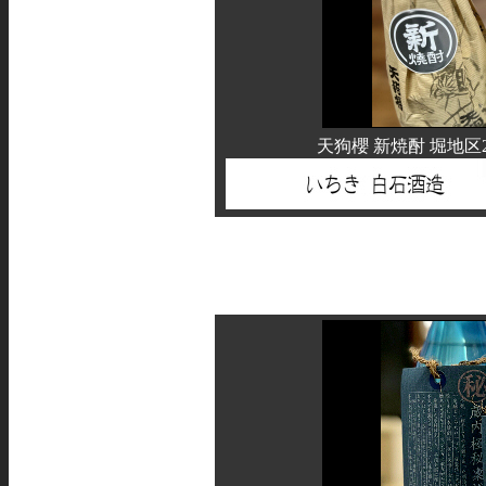
天狗櫻 新焼酎 堀地区