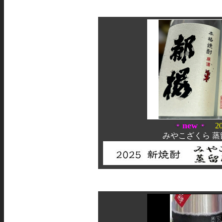
new
2
みやこざくら 