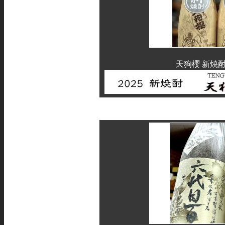
天狗櫻 新焼酎