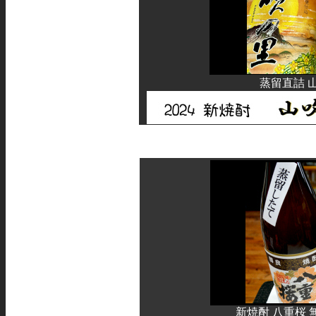
蒸留直詰 山
新焼酎 八重桜