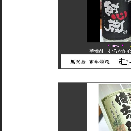
new
芋焼酎 むろか酎