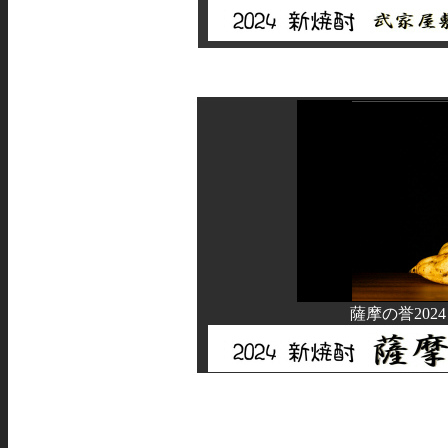
薩摩の誉202