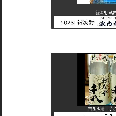
新焼酎 蔵内
吉永酒造 芋焼