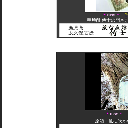
new
2
芋焼酎 侍士の門さむ
new
原酒 風に吹かれ