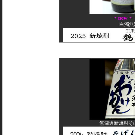
new
白濁無
無濾過新焼酎そげ