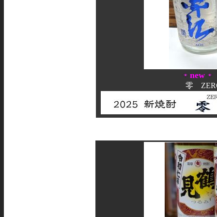
new
零 ZE