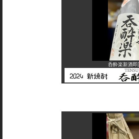
呑酔楽新酒即