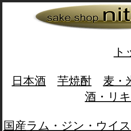
ト
日本酒
芋焼酎
麦・
酒・リ
国産ラム・ジン・ウイス