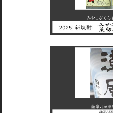
みやこざくら 
薩摩乃薫潮風