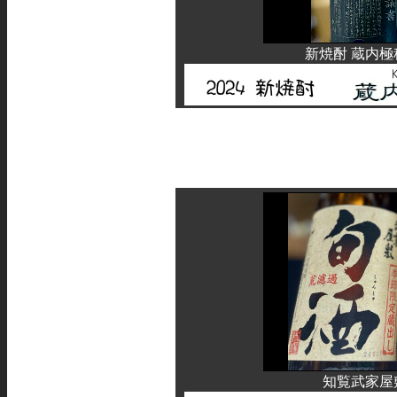
新焼酎 蔵内極
知覧
武家屋